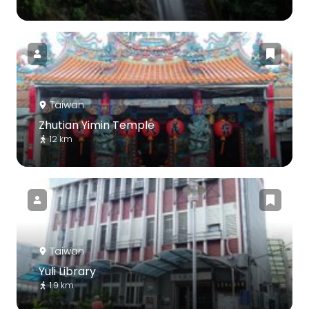
Taiwan
Zhutian Yimin Temple
12 km
Taiwan
Yuli Library
1.9 km