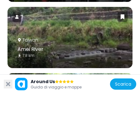
Taiwan
Amei River
7.8 km
Around Us
Scarica
Guida di viaggio e mappe
Taiwan
Chike Fude Temple
10.9 km