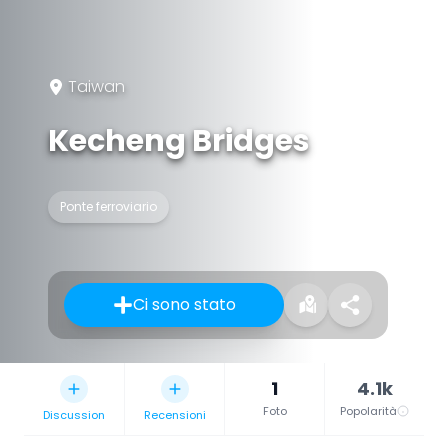
Taiwan
Kecheng Bridges
Ponte ferroviario
Ci sono stato
1
4.1k
Foto
Popolarità
Discussion
Recensioni