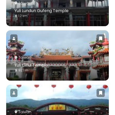
Taiwan
Yuli Lundun Gufeng Temple
1.2 km
Taiwan
Yuli Cihui Temple
927 m
Taiwan