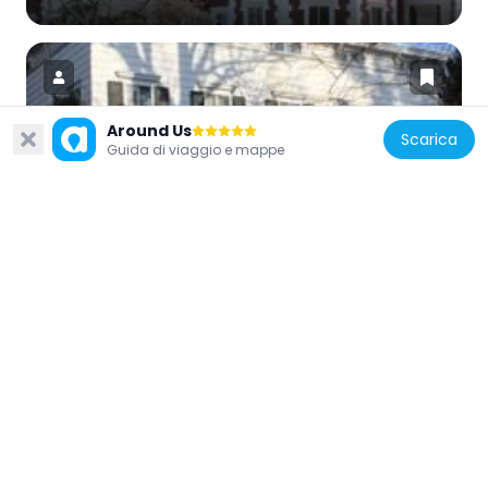
Around Us
Scarica
Guida di viaggio e mappe
Stati Uniti d'America
Allen-Beville House
1.6 km
Stati Uniti d'America
Lawrence Cemetery
1.7 km