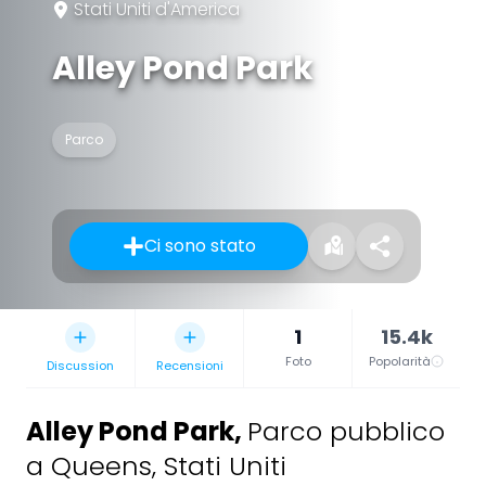
Stati Uniti d'America
Alley Pond Park
Parco
Ci sono stato
1
15.4k
Foto
Popolarità
Discussion
Recensioni
Alley Pond Park
,
Parco pubblico
a Queens, Stati Uniti