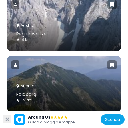
Austria
Regalmspitze
1.9 km
Austria
Feldberg
3.2 km
Around Us
Scarica
Guida di viaggio e mappe