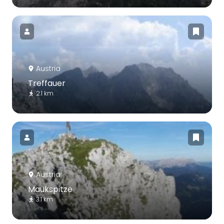
Austria
Treffauer
2.1 km
Austria
Maukspitze
3.1 km