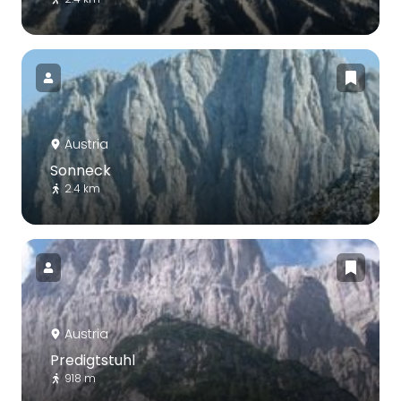
Austria
Sonneck
2.4 km
Austria
Predigtstuhl
918 m