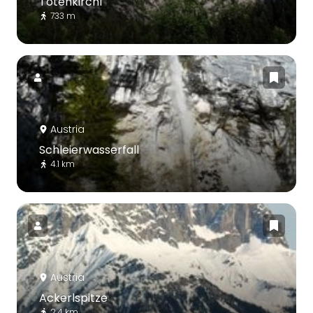
Totenkirchl
733 m
Austria
Schleierwasserfall
4.1 km
Austria
Ackerlspitze
2.4 km