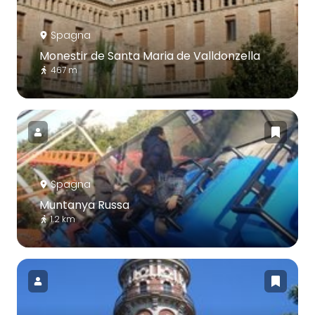
Spagna
Monestir de Santa Maria de Valldonzella
467 m
Spagna
Muntanya Russa
1.2 km