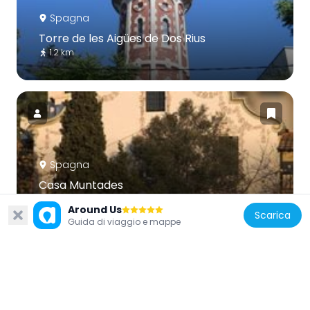
Spagna
Torre de les Aigües de Dos Rius
1.2 km
Spagna
Casa Muntades
214 m
Around Us
Scarica
Guida di viaggio e mappe