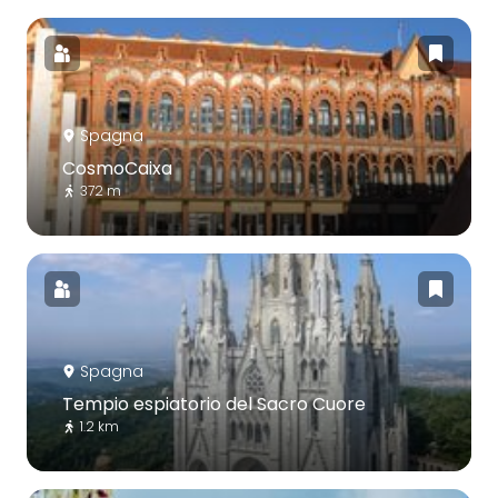
Spagna
CosmoCaixa
372 m
Spagna
Tempio espiatorio del Sacro Cuore
1.2 km