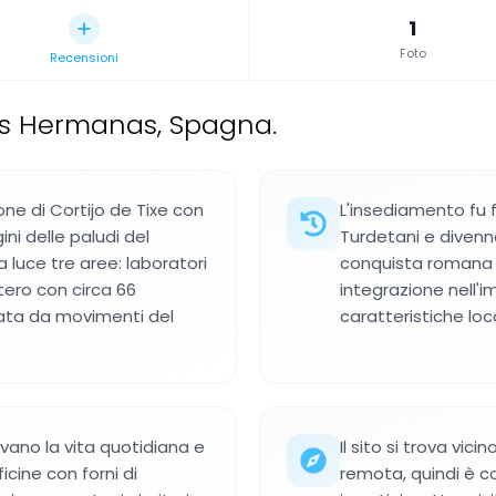
1
Foto
Recensioni
os Hermanas, Spagna.
one di Cortijo de Tixe con
L'insediamento fu 
ini delle paludi del
Turdetani e diven
a luce tre aree: laboratori
conquista romana 
itero con circa 66
integrazione nell'
ata da movimenti del
caratteristiche loca
vano la vita quotidiana e
Il sito si trova vic
ficine con forni di
remota, quindi è co