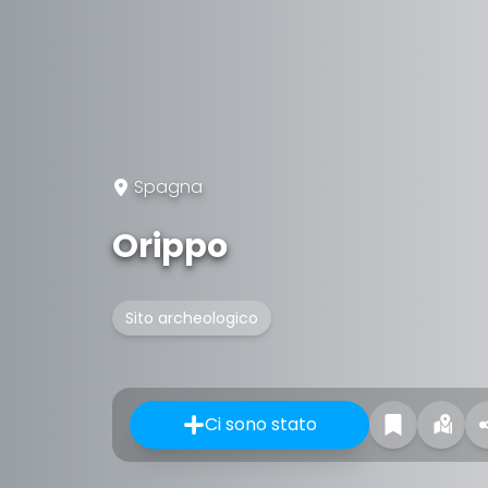
Spagna
Orippo
Sito archeologico
Ci sono stato