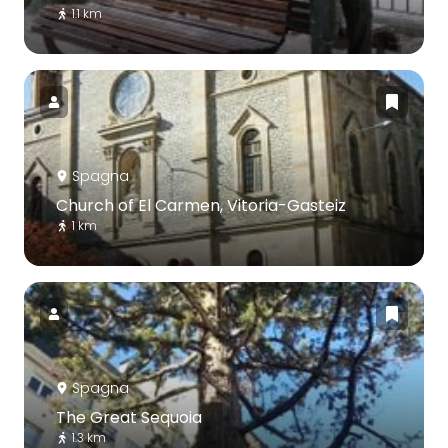
1.1 km
Spagna
Church of El Carmen, Vitoria-Gasteiz
1 km
Spagna
The Great Sequoia
1.3 km