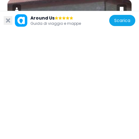
Around Us
Scarica
Guida di viaggio e mappe
Spagna
Etxezarra
484 m
Spagna
Gasolinera Goya
1.2 km