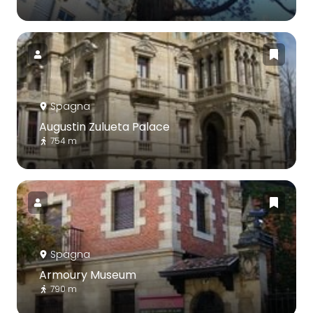
Spagna
Augustin Zulueta Palace
754 m
Spagna
Armoury Museum
790 m