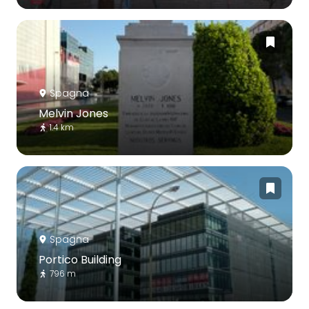
Spagna
Melvin Jones
1.4 km
Spagna
Portico Building
796 m