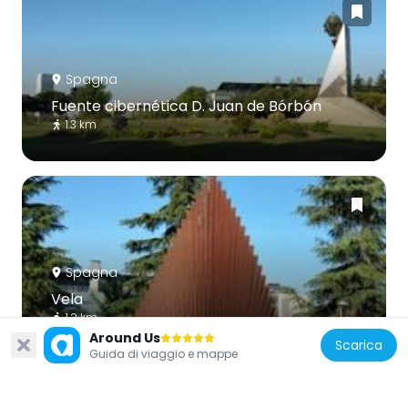
Spagna
Fuente cibernética D. Juan de Bórbón
1.3 km
Spagna
Vela
1.2 km
Around Us
Scarica
Guida di viaggio e mappe