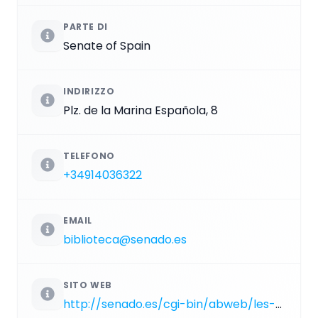
PARTE DI
Senate of Spain
INDIRIZZO
Plz. de la Marina Española, 8
TELEFONO
+34914036322
EMAIL
biblioteca@senado.es
SITO WEB
http://senado.es/cgi-bin/abweb/les-ES/T1/S1