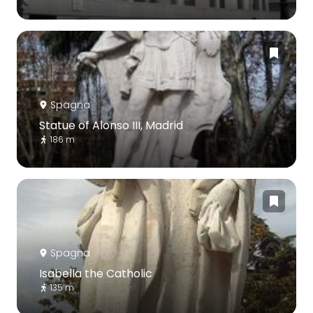
Spagna
Statue of Alonso III, Madrid
186 m
Spagna
Isabella the Catholic
135 m