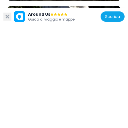
Around Us
Scarica
Guida di viaggio e mappe
Spagna
Statue of Alfonso X of Castile in Sabatini
Gardens
104 m
Spagna
Fernán-González. 1º Conde Independiente
de Castilla, Madrid
171 m