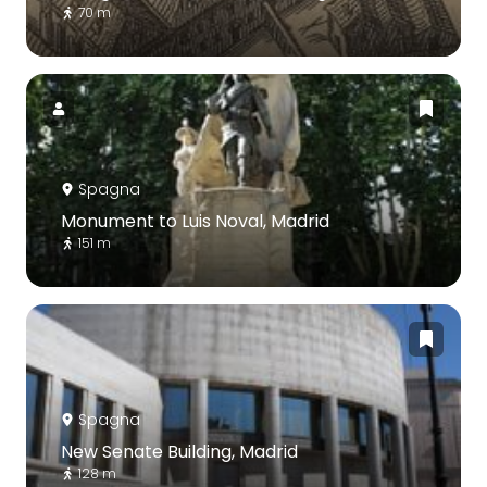
70 m
Spagna
Monument to Luis Noval, Madrid
151 m
Spagna
New Senate Building, Madrid
128 m