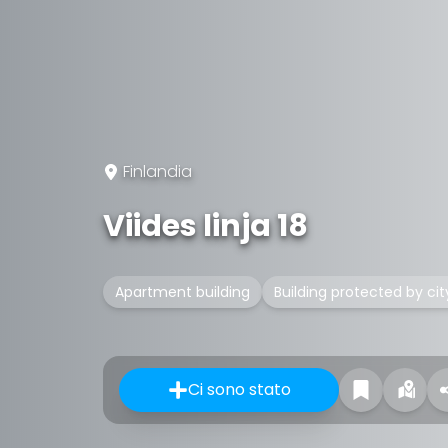
Finlandia
Viides linja 18
Apartment building
Building protected by cit
Ci sono stato