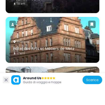
1.8 km
Francia
Hôtel des Arts et Métiers de Metz
1.7 km
Around Us
Scarica
Guida di viaggio e mappe
Francia
Caserne Ney
1.8 km