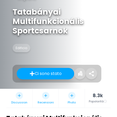
Tatabányai
Multifunkcionális
Sportcsarnok
Edificio
Ci sono stato
8.3k
Popolarità
Discussion
Recensioni
Photo