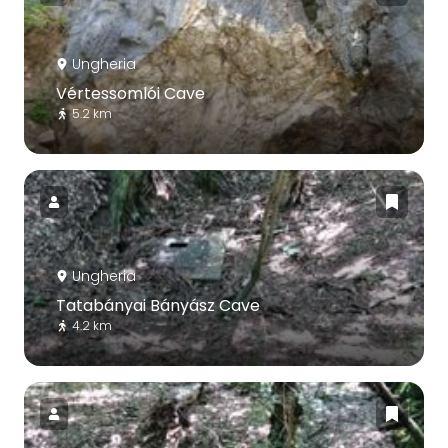
Ungheria
Vértessomlói Cave
5.2 km
Ungheria
Tatabányai Bányász Cave
4.2 km