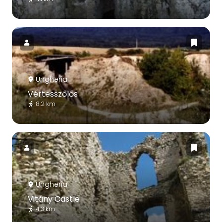
Ungheria
Vértesszőlős
8.2 km
Ungheria
Vitány Castle
4.3 km