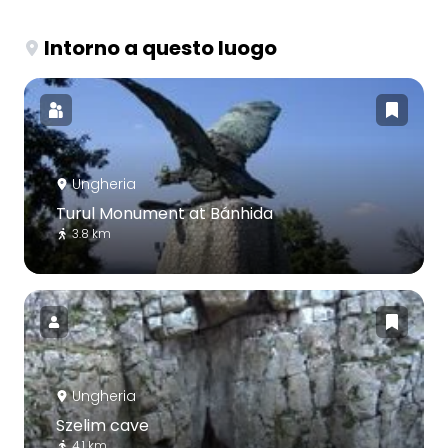
Intorno a questo luogo
Ungheria
Turul Monument at Bánhida
3.8 km
Ungheria
Szelim cave
4.1 km