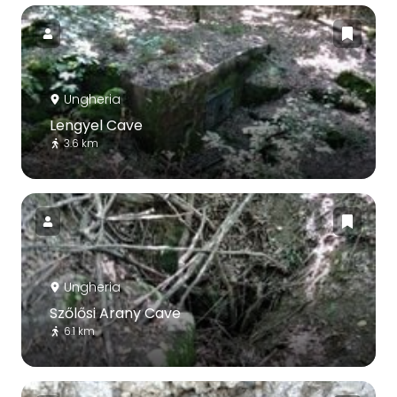
Ungheria
Lengyel Cave
3.6 km
Ungheria
Szőlősi Arany Cave
6.1 km