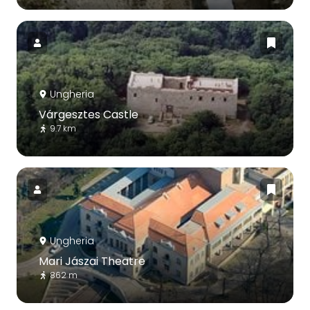
Ungheria
Várgesztes Castle
9.7 km
Ungheria
Mari Jászai Theatre
862 m