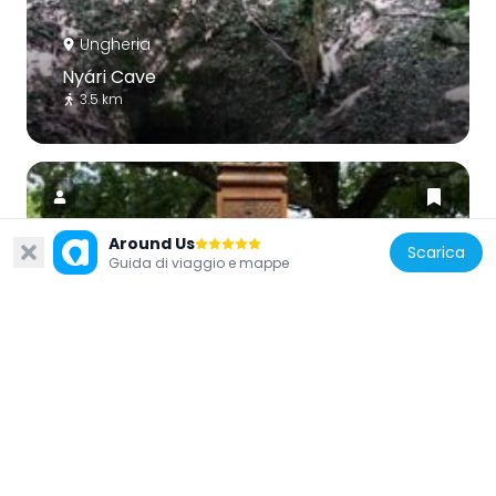
Ungheria
Nyári Cave
3.5 km
Around Us
Scarica
Guida di viaggio e mappe
Ungheria
Pomnik Męczenników Katynia w
Tatabánya
4.7 km