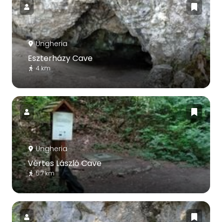
Ungheria
Eszterházy Cave
4 km
Ungheria
Vértes László Cave
5.7 km