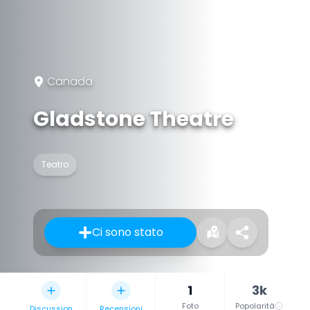
Canada
Gladstone Theatre
Teatro
Ci sono stato
1
3k
Foto
Popolarità
Discussion
Recensioni