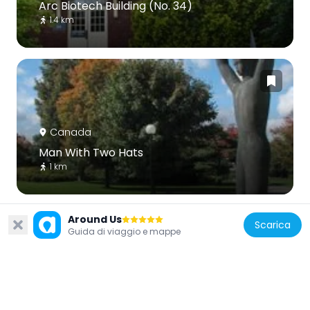
Arc Biotech Building (No. 34)
1.4 km
Canada
Man With Two Hats
1 km
Around Us
Scarica
Guida di viaggio e mappe
Canada
Church of St. Luke's