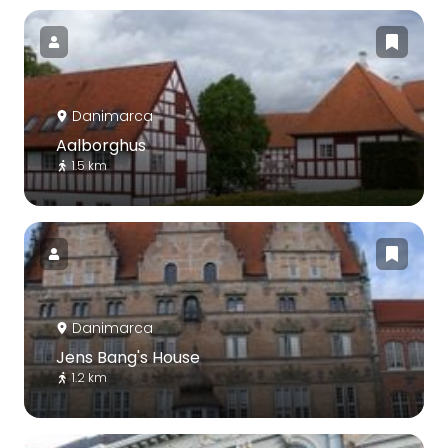
Danimarca
Aalborghus
1.5 km
Danimarca
Jens Bang's House
1.2 km