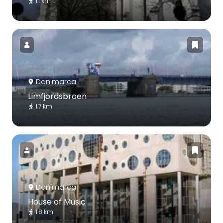
1.1 km
Danimarca
Limfjordsbroen
1.7 km
Danimarca
House of Music
1.8 km