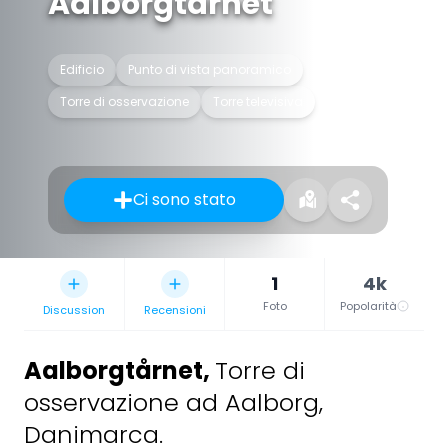
Aalborgtårnet
Edificio
Punto di vista panoramico
Torre di osservazione
Torre televisiva
Ci sono stato
1
4k
Foto
Popolarità
Discussion
Recensioni
Aalborgtårnet
,
Torre di
osservazione ad Aalborg,
Danimarca.