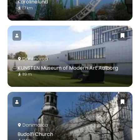
Karolinelund
1.7 km
Danimarca
KUNSTEN Museum of Modern Art Aalborg
119 m
Danimarca
Budolfi Church