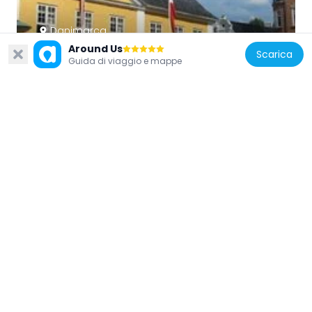
Danimarca
Around Us
Old City Hall
Scarica
Guida di viaggio e mappe
1.2 km
Danimarca
Jørgen Olufsen's House
1.4 km