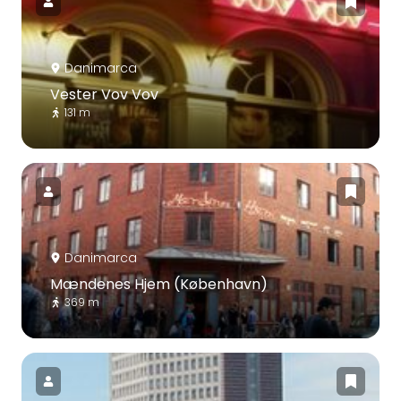
Danimarca
Vester Vov Vov
131 m
Danimarca
Mændenes Hjem (København)
369 m