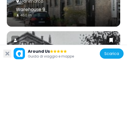
Danimarca
Warehouse 9
460 m
Around Us
Scarica
Guida di viaggio e mappe
Danimarca
Vestre Gasværk
598 m
Danimarca