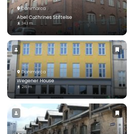
Danimarca
Abel Cathrines Stiftelse
343 m
Danimarca
Wegener House
216 m