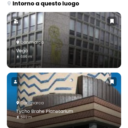
Intorno a questo luogo
Danimarca
Vega
686 m
Danimarca
Tycho Brahe Planetarium
502 m