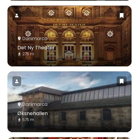
Danimarca
Det Ny Theater
275 m
Danimarca
Øksnehallen
575 m