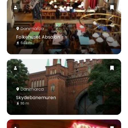
Danimarca
Folkehuset Absalon
648 m
Danimarca
Skydebanemuren
116 m