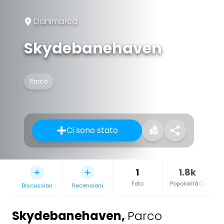
Danimarca
Skydebanehaven
Parco
Ci sono stato
1
1.8k
Foto
Popolarità
Discussion
Recensioni
Skydebanehaven
,
Parco