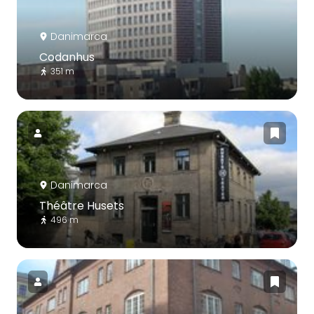
Danimarca
Codanhus
351 m
Danimarca
Théâtre Husets
496 m