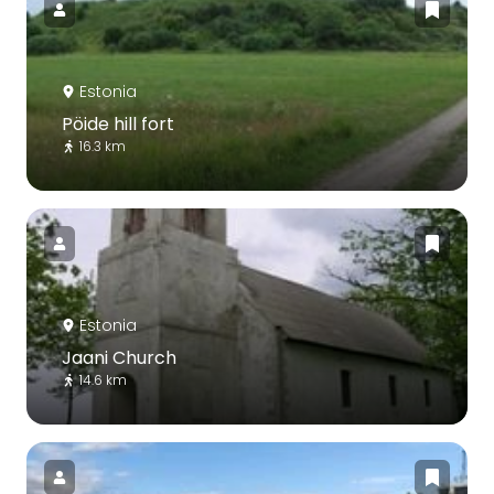
Estonia
Pöide hill fort
16.3 km
Estonia
Jaani Church
14.6 km