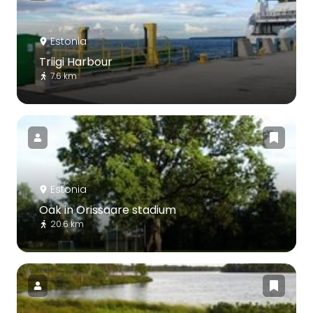
Estonia
Triigi Harbour
7.6 km
Estonia
Oak in Orissaare stadium
20.6 km