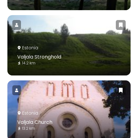
Estonia
Valjala Stronghold
14.2 km
Estonia
Valjala Church
13.2 km