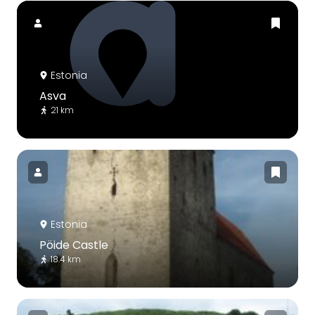
Estonia
Asva
21 km
Estonia
Pöide Castle
18.4 km