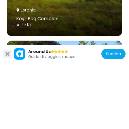
Estonia
Koigi Bog Complex
14.7 km
Around Us
Scarica
Guida di viaggio e mappe
Estonia
Liiva-Putla Nature Reserve
13.2 km