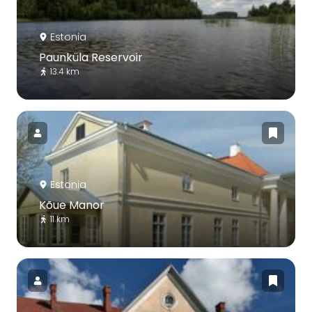
Estonia
Paunküla Reservoir
13.4 km
Estonia
Kõue Manor
11 km