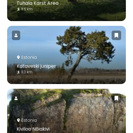
Tuhala Karst Area
11.6 km
Estonia
Kataveski juniper
11.3 km
Estonia
Kiviloo Nõiakivi