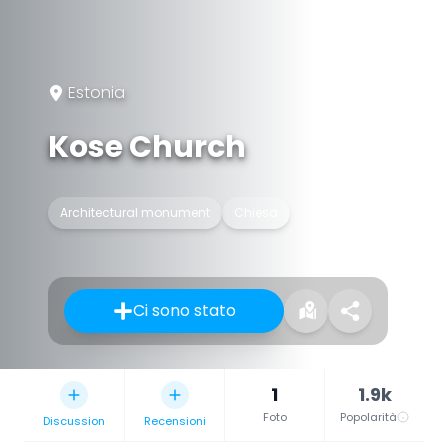
Estonia
Kose Church
Architectural monument
Chiesa
Ci sono stato
1
1.9k
Foto
Popolarità
Discussion
Recensioni