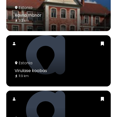
Estonia
Ravila manor
3.2 km
Estonia
Virulase koobas
11.9 km