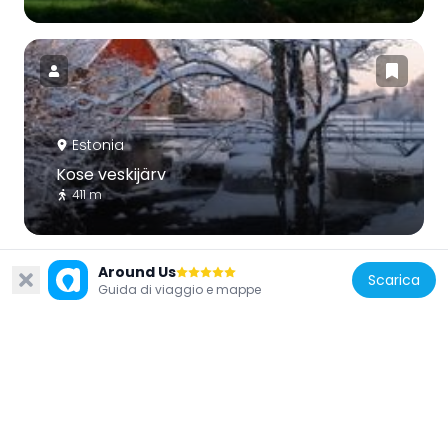
Estonia
Kose veskijärv
411 m
Around Us
Scarica
Guida di viaggio e mappe
Estonia
Kose Rectory
76 m