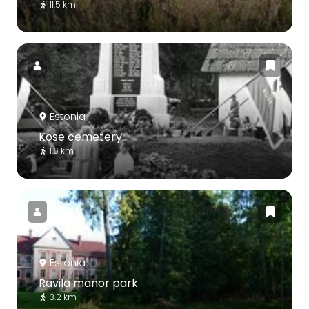
11.5 km
Estonia
Kose cemetery
1.6 km
Estonia
Ravila manor park
3.2 km