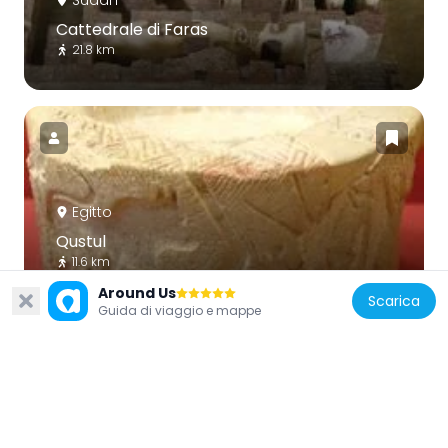
Cattedrale di Faras
21.8 km
Egitto
Qustul
11.6 km
Around Us
Scarica
Guida di viaggio e mappe
Egitto