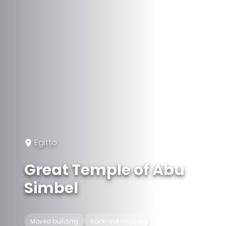
Egitto
Great Temple of Abu
Simbel
Moved building
Rock-cut church