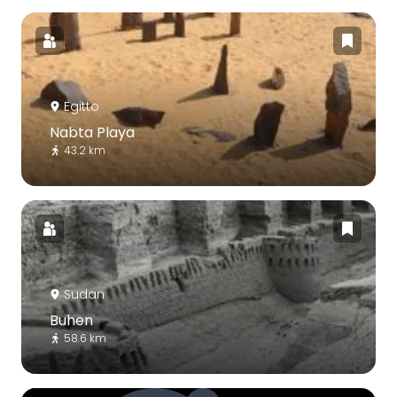
Egitto
Nabta Playa
43.2 km
Sudan
Buhen
58.6 km