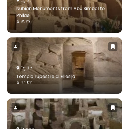
Nubian Monuments from Abu Simbel to
Philae
85 m
Egitto
Tempio rupestre di Ellesija
47.1 km
Sudan