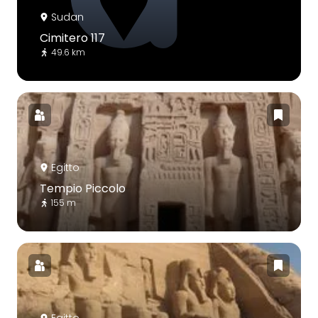
Sudan
Cimitero 117
49.6 km
Egitto
Tempio Piccolo
155 m
Egitto