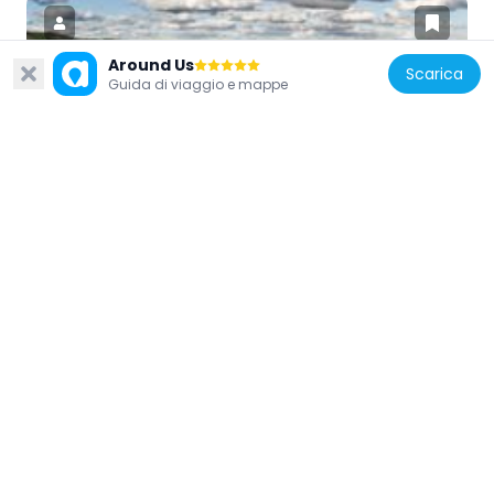
Around Us
Scarica
Guida di viaggio e mappe
Spagna
Cala Tortuga
1.9 km
Spagna
Rambla Tower
2.7 km