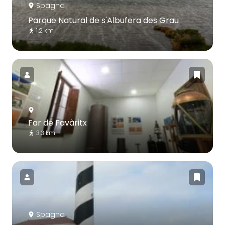
Spagna
Parque Natural de s'Albufera des Grau
1.2 km
Far de Favàritx
3.3 km
Spagna