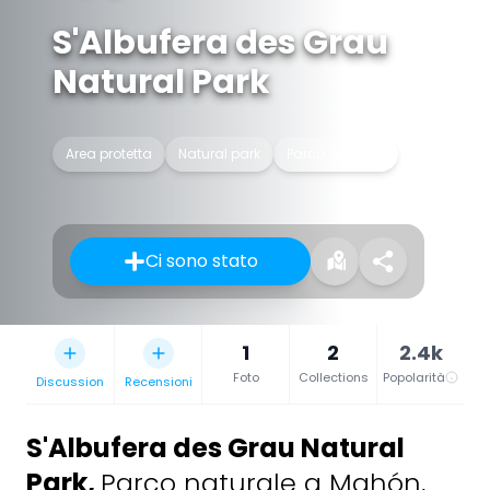
S'Albufera des Grau
Natural Park
Area protetta
Natural park
Parco naturale
Ci sono stato
1
2
2.4k
Foto
Collections
Popolarità
Discussion
Recensioni
S'Albufera des Grau Natural
Park
,
Parco naturale a Mahón,