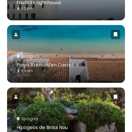
Favàritx Lighthouse
3.3 km
Spagna
Playa Arenal d'en Castell
6.9 km
Spagna
Hipogeos de Biniai Nou