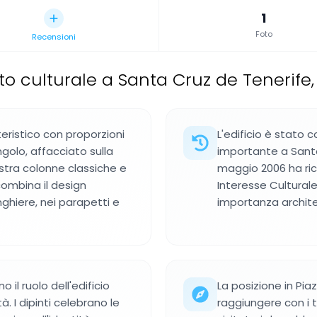
1
Foto
Recensioni
 culturale a Santa Cruz de Tenerife,
teristico con proporzioni
L'edificio è stato 
golo, affacciato sulla
importante a Santa
stra colonne classiche e
maggio 2006 ha ri
combina il design
Interesse Cultural
inghiere, nei parapetti e
importanza architet
o il ruolo dell'edificio
La posizione in Pia
. I dipinti celebrano le
raggiungere con i tr