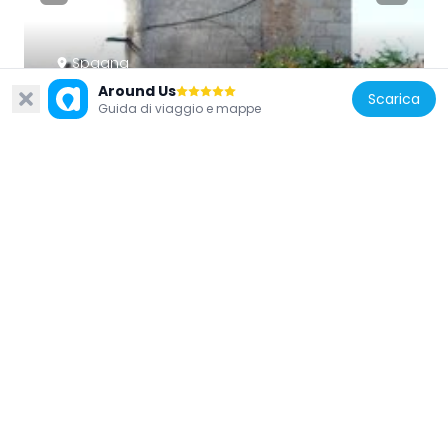
Spagna
Around Us
Muralla de Tudela de Duero
Scarica
Guida di viaggio e mappe
14.6 km
Spagna
Iglesia de San Martín de Tours
7.2 km