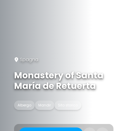
Spagna
Monastery of Santa
María de Retuerta
Albergo
Mandir
Sito storico