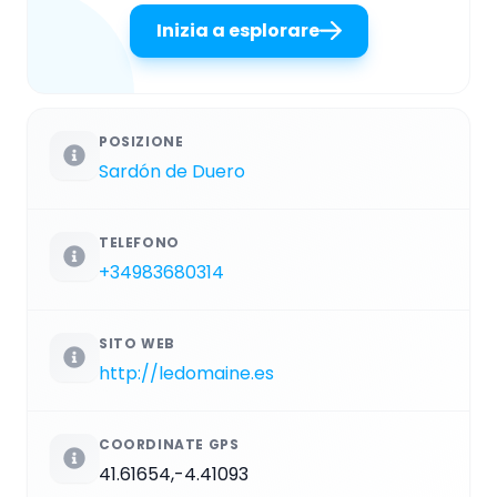
Inizia a esplorare
POSIZIONE
Sardón de Duero
TELEFONO
+34983680314
SITO WEB
http://ledomaine.es
COORDINATE GPS
41.61654,-4.41093