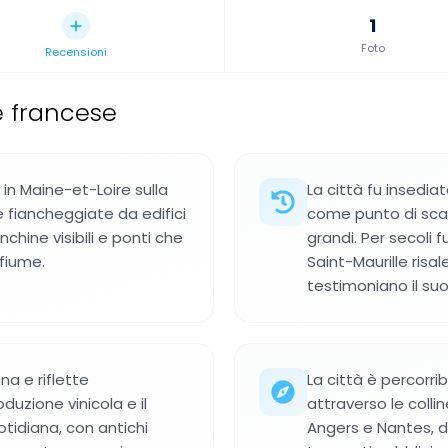
1
Foto
Recensioni
 francese
in Maine-et-Loire sulla
La città fu insedi
te fiancheggiate da edifici
come punto di scam
nchine visibili e ponti che
grandi. Per secoli 
 fiume.
Saint-Maurille risal
testimoniano il su
na e riflette
La città è percorrib
oduzione vinicola e il
attraverso le collin
tidiana, con antichi
Angers e Nantes, da