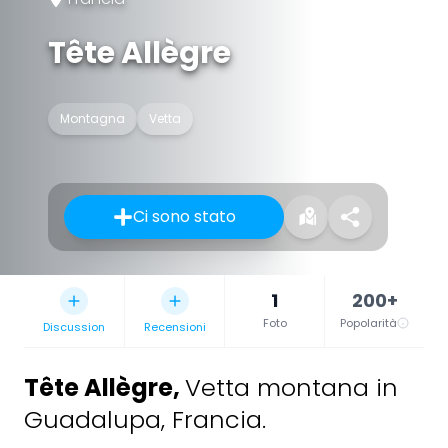
Tête Allègre
Montagna
Vetta
Ci sono stato
1
200+
Foto
Popolarità
Discussion
Recensioni
Tête Allègre
,
Vetta montana in
Guadalupa, Francia.