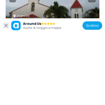
Francia
Église Saint-Pierre-et-Saint-Paul de
Around Us
Scarica
Guida di viaggio e mappe
Deshaies
6.7 km
Francia
Cascade de Bis
5.2 km