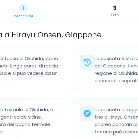
3
Foto
Recensioni
 a Hirayu Onsen, Giappone.
ontuosa di Okuhida, vicino
La cascata è stata 
ri lungo pareti di roccia
del Giappone, il c
osa e si può vedere da un
regione di Okuhida.
conosciuto soprattut
na termale di Okuhida, e
La cascata è ragg
rgenti calde vicine.
fino a Hirayu Onse
ura del bagno termale
all'area panoramica
o.
terreno può essere 