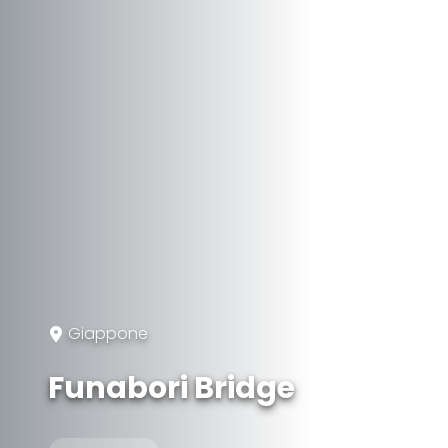
Giappone
Funabori Bridge