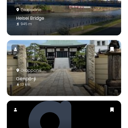
Giappone
Heisei Bridge
945 m
Giappone
Genpō-ji
1.3 km