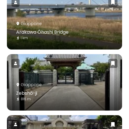
Giappone
Arakawa Ōhashi Bridge
1 km
Giappone
Zebshō-ji
816 m