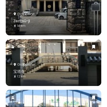
Giappone
Zentsū-ji
1.6 km
Giappone
宝塔寺
1.2 km