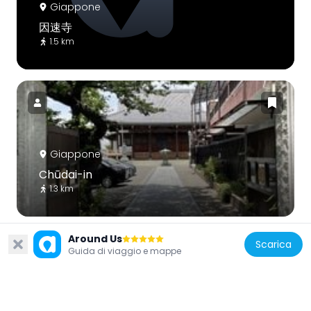
Giappone
因速寺
1.5 km
Giappone
Chūdai-in
1.3 km
Around Us
Scarica
Guida di viaggio e mappe
Giappone