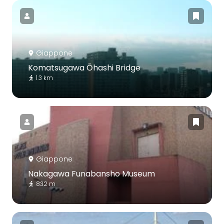
Giappone
Komatsugawa Ōhashi Bridge
1.3 km
Giappone
Nakagawa Funabansho Museum
832 m