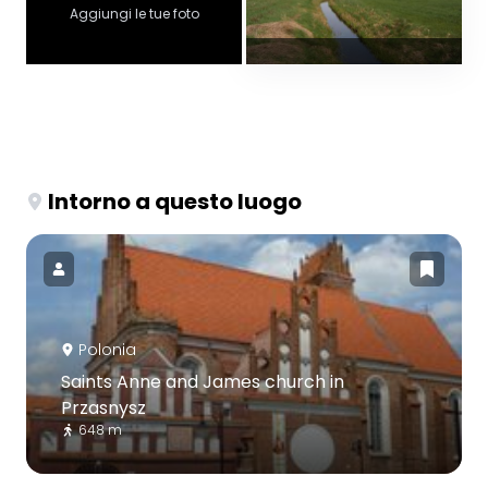
Aggiungi le tue foto
Intorno a questo luogo
Polonia
Saints Anne and James church in
Przasnysz
648 m