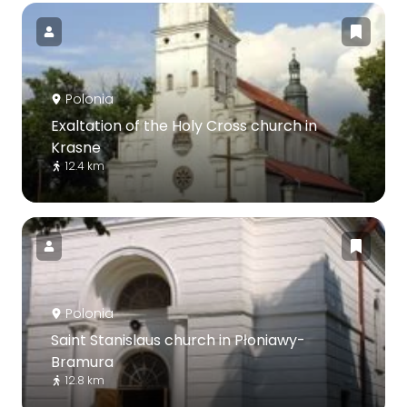
Polonia
Exaltation of the Holy Cross church in
Krasne
12.4 km
Polonia
Saint Stanislaus church in Płoniawy-
Bramura
12.8 km