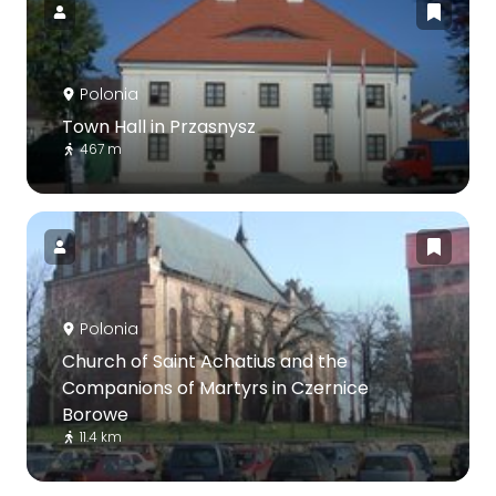
Polonia
Town Hall in Przasnysz
467 m
Polonia
Church of Saint Achatius and the
Companions of Martyrs in Czernice
Borowe
11.4 km