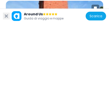
Around Us
Scarica
Guida di viaggio e mappe
Polonia
Wieża przybramna
12.4 km
Polonia
Saint John the Baptist church in Węgra
8.6 km