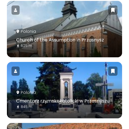
Polonia
Church of the Assumption in Przasnysz
625 m
Polonia
Cmentarz rzymskokatolicki w Przasnyszu
845 m