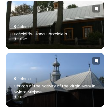
Polonia
Kościół św. Jana Chrzciciela
8.6 km
Polonia
Church of the Nativity of the Virgin Mary in
Święte Miejsce
6.8 km