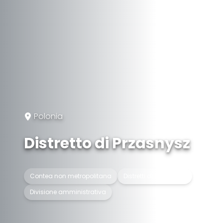
Polonia
Distretto di Przasnysz
Contea non metropolitana
Distretti della Polonia
Divisione amministrativa