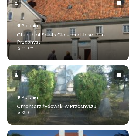
Polonia
Church of Saints Clare and Joseph in
Przasnysz
630 m
Polonia
Cmentarz żydowski w Przasnyszu
390 m