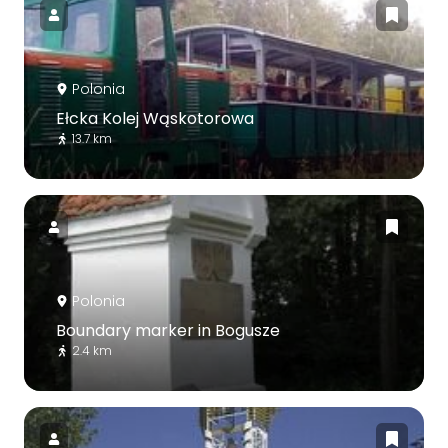
Polonia
Ełcka Kolej Wąskotorowa
13.7 km
Polonia
Boundary marker in Bogusze
2.4 km