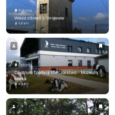
Polonia
Wieża ciśnień w Grajewie
5.8 km
Polonia
Centrum Tradycji Mleczarstwa - Muzeum
Mleka
6.9 km