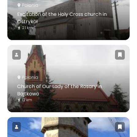
Polonia
Exaltation of the Holy Cross church in
Ostrykół
2.1 km
Polonia
Church of Our Lady of the Rosary in
Bajtkowo
12 km