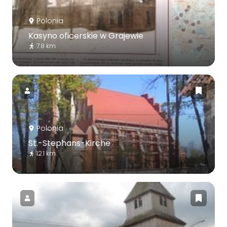
Polonia
Kasyno oficerskie w Grajewie
7.8 km
Polonia
St.-Stephans-Kirche
12.1 km