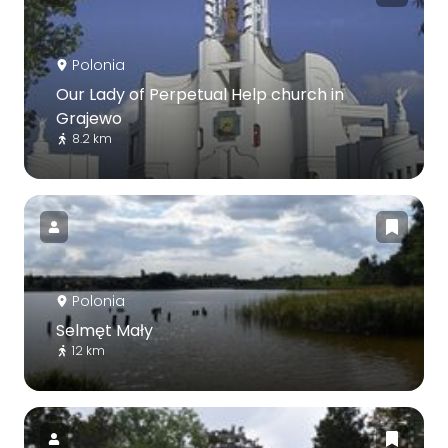
Polonia
Our Lady of Perpetual Help church in
Grajewo
8.2 km
Polonia
Selmęt Mały
12 km