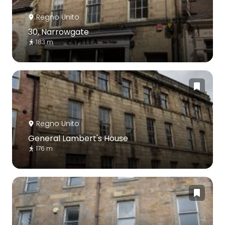
Regno Unito
30, Narrowgate
183 m
Regno Unito
General Lambert's House
176 m