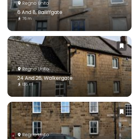
Regno Unito
6 And 8, Bailiffgate
76 m
Regno Unito
24 And 26, Walkergate
136 m
Regno Unito