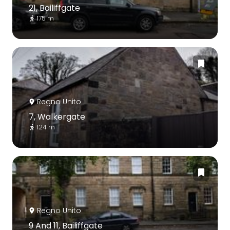
21, Bailiffgate
175 m
Regno Unito
7, Walkergate
124 m
Regno Unito
9 And 11, Bailiffgate