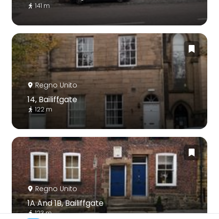
141 m
Regno Unito
14, Bailiffgate
122 m
Regno Unito
1A And 1B, Bailiffgate
123 m