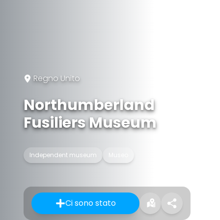
Regno Unito
Northumberland
Fusiliers Museum
Independent museum
Museo
Ci sono stato