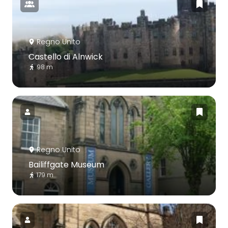
Regno Unito
Castello di Alnwick
98 m
Regno Unito
Bailiffgate Museum
179 m