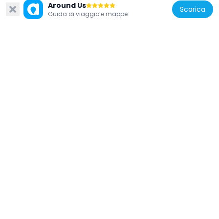
Around Us
Scarica
Guida di viaggio e mappe
Regno Unito
17 And 19, Bailiffgate
165 m
Regno Unito
5, Walkergate
137 m