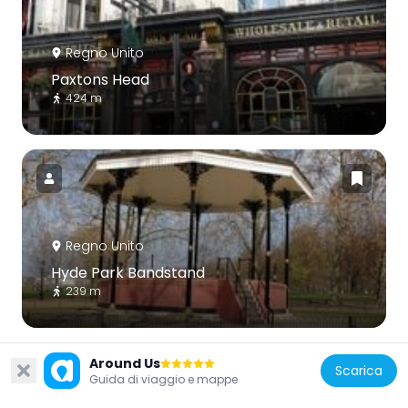
Regno Unito
Paxtons Head
424 m
Regno Unito
Hyde Park Bandstand
239 m
Around Us
Scarica
Guida di viaggio e mappe