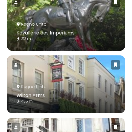
Regno Unito
Kavallerie des Imperiums
313 m
Regno Unito
Wilton Arms
435 m