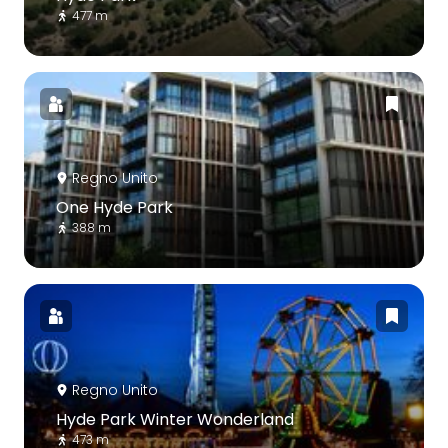
477 m
Regno Unito
One Hyde Park
388 m
Regno Unito
Hyde Park Winter Wonderland
473 m