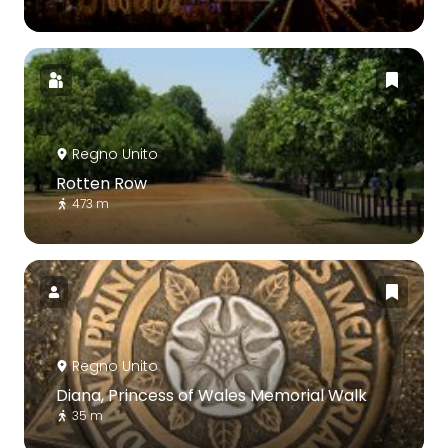
Regno Unito
Rotten Row
473 m
Regno Unito
Diana, Princess of Wales Memorial Walk
35 m