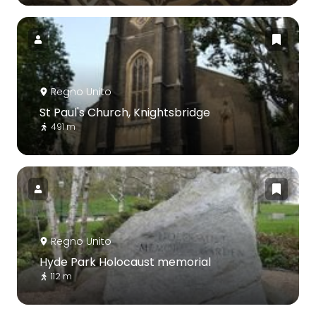
Regno Unito
St Paul's Church, Knightsbridge
491 m
Regno Unito
Hyde Park Holocaust memorial
112 m