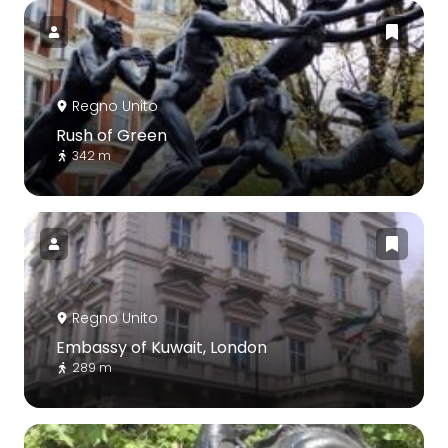
Regno Unito
Rush of Green
342 m
Regno Unito
Embassy of Kuwait, London
289 m