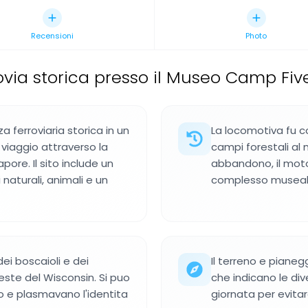
Recensioni
Photo
ovia storica presso il Museo Camp Fiv
a ferroviaria storica in un
La locomotiva fu c
viaggio attraverso la
campi forestali al 
ore. Il sito include un
abbandono, il motor
naturali, animali e un
complesso museal
dei boscaioli e dei
Il terreno e pianegg
este del Wisconsin. Si puo
che indicano le div
 e plasmavano l'identita
giornata per evitar