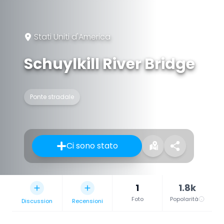
Stati Uniti d'America
Schuylkill River Bridge
Ponte stradale
Ci sono stato
1
1.8k
Foto
Popolarità
Discussion
Recensioni