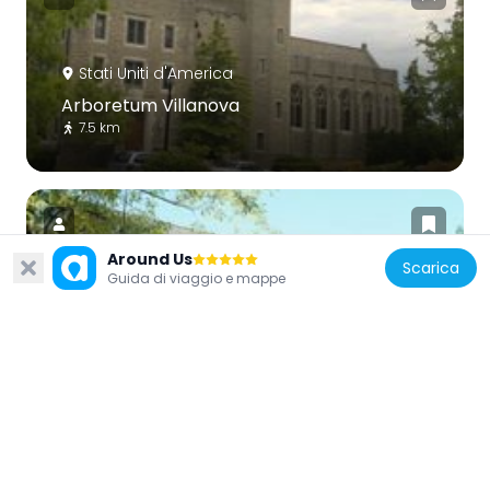
Stati Uniti d'America
Arboretum Villanova
7.5 km
Around Us
Scarica
Guida di viaggio e mappe
Stati Uniti d'America
Plymouth Friends Meetinghouse
3.8 km