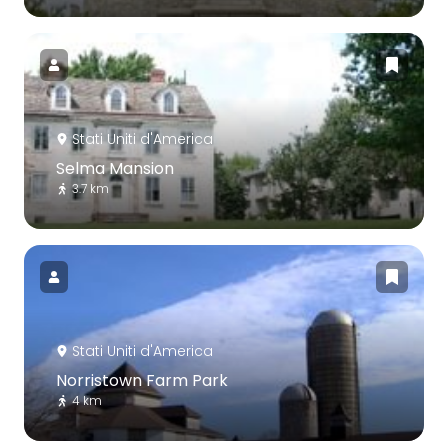
Stati Uniti d'America
Selma Mansion
3.7 km
Stati Uniti d'America
Norristown Farm Park
4 km