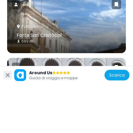
Porto Rico
Forte San Cristóbal
689 m
Around Us
Scarica
Guida di viaggio e mappe
Stati Uniti d'America
Puerta de Tierra Historic District
677 m