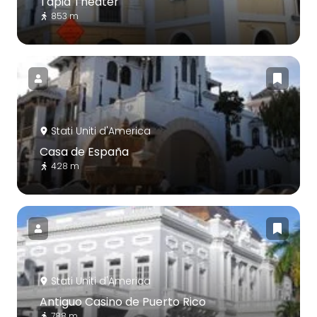
Tapia Theater
853 m
Stati Uniti d'America
Casa de España
428 m
Stati Uniti d'America
Antiguo Casino de Puerto Rico
788 m