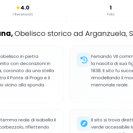
4.0
1
1 Recensioni
Foto
ana
,
Obelisco storico ad Arganzuela, 
obelisco in pietra
Fernando VII comm
nito con decorazioni in
la nascita di sua fi
na, coronato da una stella
1838. Il sito fu su
a il Ponte di Praga e il
rimodellando il mod
o vicino alla sponda
memoriale reale.
temma reale di Isabella II
Il sito si trova di
corbezzolo, riflettendo
verde accessibile lu