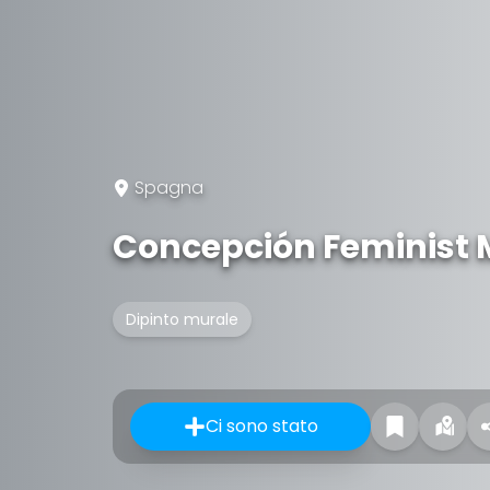
Spagna
Concepción Feminist 
Dipinto murale
Ci sono stato