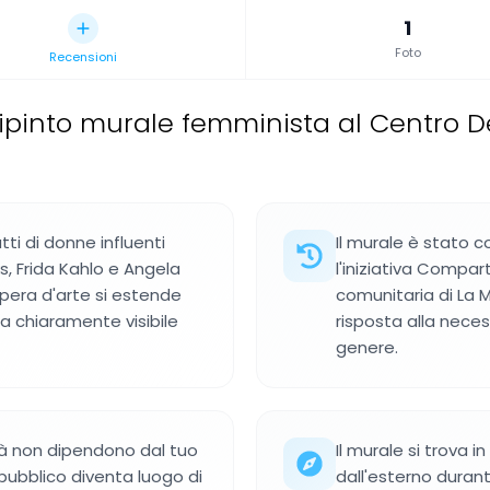
1
Foto
Recensioni
ipinto murale femminista al Centro D
tti di donne influenti
Il murale è stato 
 Frida Kahlo e Angela
l'iniziativa Compa
pera d'arte si estende
comunitaria di La 
ia chiaramente visibile
risposta alla neces
genere.
tà non dipendono dal tuo
Il murale si trova i
ubblico diventa luogo di
dall'esterno duran