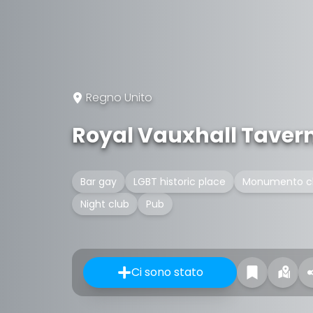
Regno Unito
Royal Vauxhall Taver
Bar gay
LGBT historic place
Monumento clas
Night club
Pub
Ci sono stato