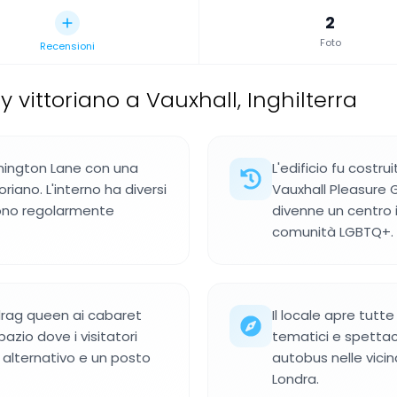
2
Foto
Recensioni
y vittoriano a Vauxhall, Inghilterra
nnington Lane con una
L'edificio fu costru
riano. L'interno ha diversi
Vauxhall Pleasure 
gono regolarmente
divenne un centro 
comunità LGBTQ+.
 drag queen ai cabaret
Il locale apre tutt
azio dove i visitatori
tematici e spettacol
alternativo e un posto
autobus nelle vicin
Londra.