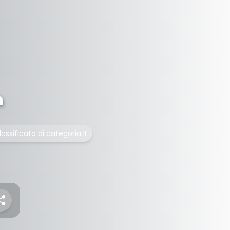
n
sificato di categoria II