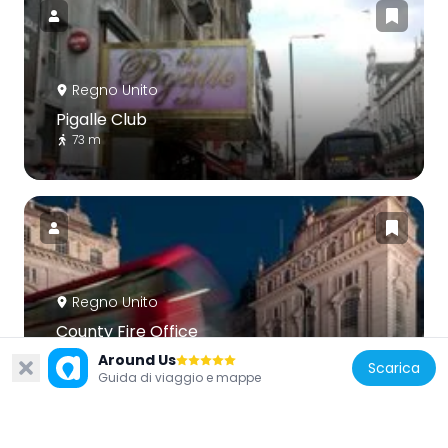
Regno Unito
Pigalle Club
73 m
Regno Unito
County Fire Office
89 m
Around Us
Scarica
Guida di viaggio e mappe