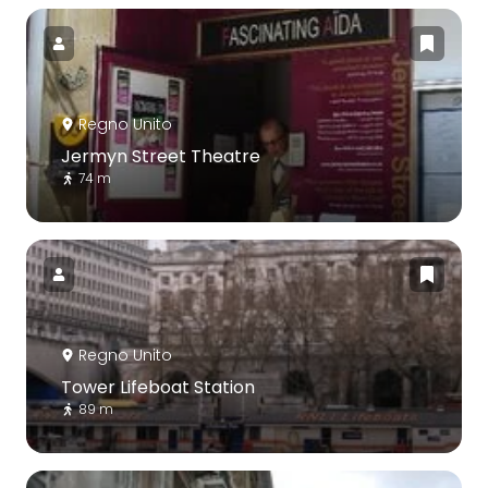
Regno Unito
Jermyn Street Theatre
74 m
Regno Unito
Tower Lifeboat Station
89 m