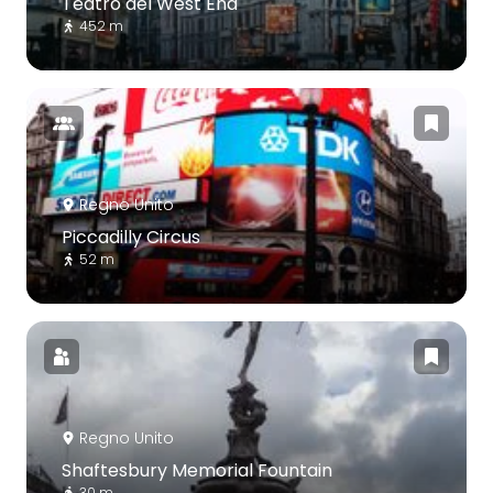
Teatro del West End
452 m
Regno Unito
Piccadilly Circus
52 m
Regno Unito
Shaftesbury Memorial Fountain
30 m