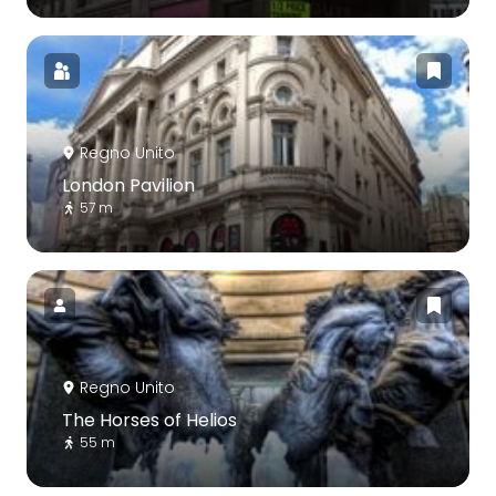
Regno Unito
London Pavilion
57 m
Regno Unito
The Horses of Helios
55 m