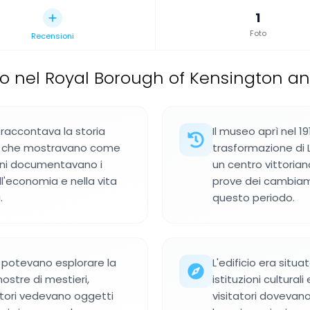
1
Foto
Recensioni
o nel Royal Borough of Kensington an
e raccontava la storia
Il museo aprì nel 1
re che mostravano come
trasformazione di
ioni documentavano i
un centro vittoria
'economia e nella vita
prove dei cambiame
.
questo periodo.
i potevano esplorare la
L'edificio era situ
mostre di mestieri,
istituzioni culturali
atori vedevano oggetti
visitatori dovevan