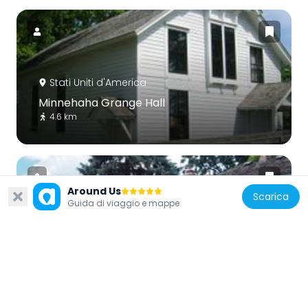
Stati Uniti d'America
Minnehaha Grange Hall
4.6 km
Around Us
Scarica
Guida di viaggio e mappe
Stati Uniti d'America
Riley Lucas Bartholomew House
2.5 km