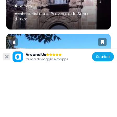
Spagna
Archivo Histórico Provincial de Soria
85 m
Around Us
Scarica
Guida di viaggio e mappe
Spagna
Palacio de los Marqueses de Alcántara
209 m
Spagna