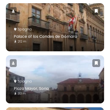
Spagna
Palace of los Condes de Gómara
212 m
Spagna
Plaza Mayor, Soria
313 m