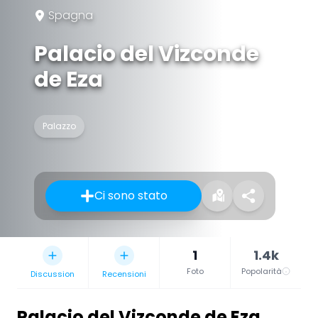
Spagna
Palacio del Vizconde
de Eza
Palazzo
Ci sono stato
1
1.4k
Foto
Popolarità
Discussion
Recensioni
Palacio del Vizconde de Eza
,