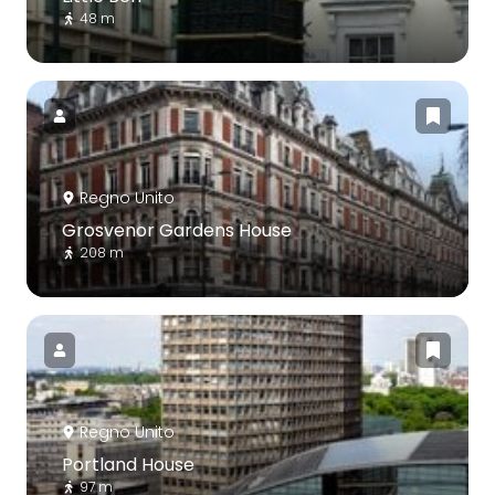
48 m
Regno Unito
Grosvenor Gardens House
208 m
Regno Unito
Portland House
97 m