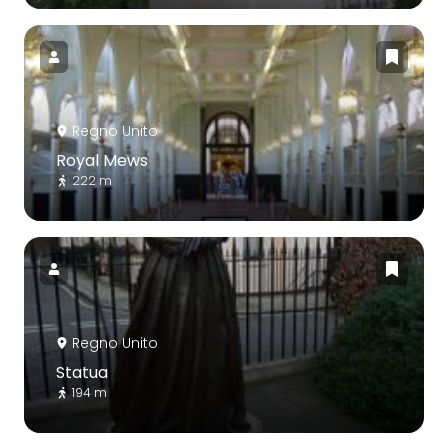
Regno Unito
Royal Mews
222 m
Regno Unito
Statua
194 m