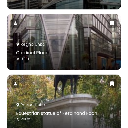
Regno Unito
Cardinal Place
134 m
Regno Unito
Equestrian statue of Ferdinand Foch
201 m