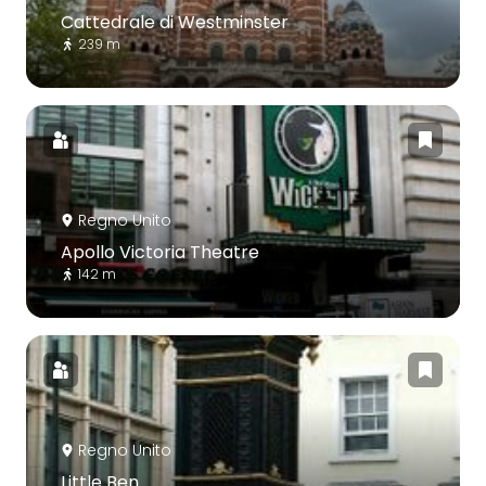
Cattedrale di Westminster
239 m
Regno Unito
Apollo Victoria Theatre
142 m
Regno Unito
Little Ben