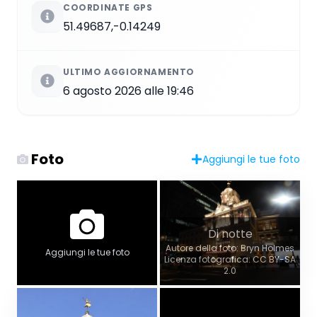
COORDINATE GPS
51.49687,-0.14249
ULTIMO AGGIORNAMENTO
6 agosto 2026 alle 19:46
Foto
Aggiungi le tue foto
Di notte
Autore della foto: Bryn Holmes
Aggiungi le tue foto
Licenza fotografica: CC BY-SA
2.0