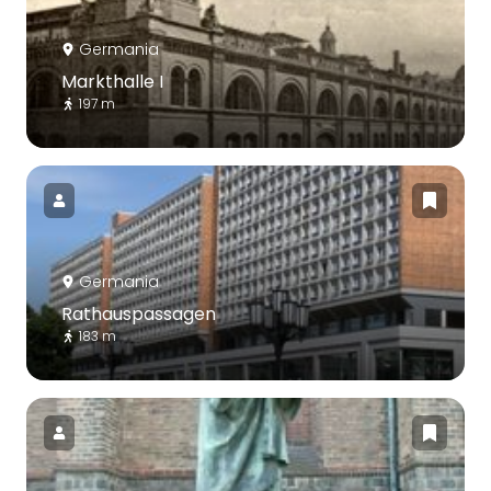
Germania
Markthalle I
197 m
Germania
Rathauspassagen
183 m