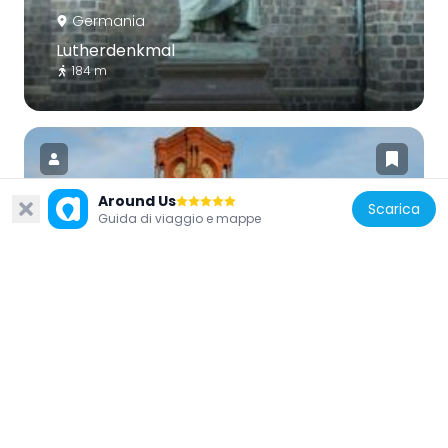
Germania
Lutherdenkmal
184 m
Around Us
Scarica
Guida di viaggio e mappe
Germania
Rotes Rathaus
249 m
Germania