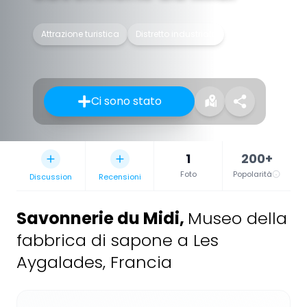
Attrazione turistica
Distretto industriale
Ci sono stato
1
200+
Foto
Popolarità
Discussion
Recensioni
Savonnerie du Midi
,
Museo della
fabbrica di sapone a Les
Aygalades, Francia