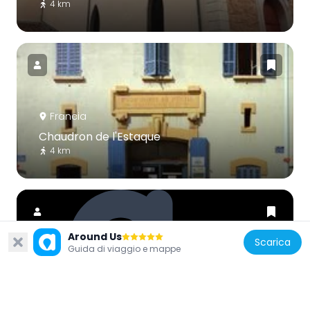
4 km
Francia
Chaudron de l'Estaque
4 km
Around Us
Scarica
Guida di viaggio e mappe
Francia
Viaduc de Bougainville
3.7 km