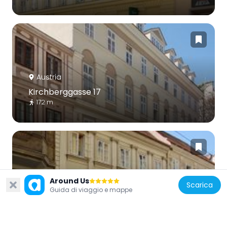
Austria
Kirchberggasse 17
172 m
Around Us
Austria
Scarica
Guida di viaggio e mappe
Kirchberggasse 11
174 m