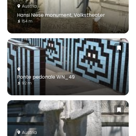
Austria
Hansi Niese monument, Volkstheater
154 m
Ponte pedonale WN_49
92 m
Austria