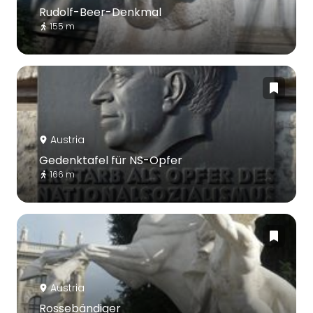
Rudolf-Beer-Denkmal
155 m
Austria
Gedenktafel für NS-Opfer
166 m
Austria
Rossebändiger