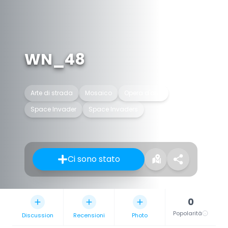
WN_48
Arte di strada
Mosaico
Opera d'arte
Space Invader
Space Invaders
Ci sono stato
0
Popolarità
Discussion
Recensioni
Photo