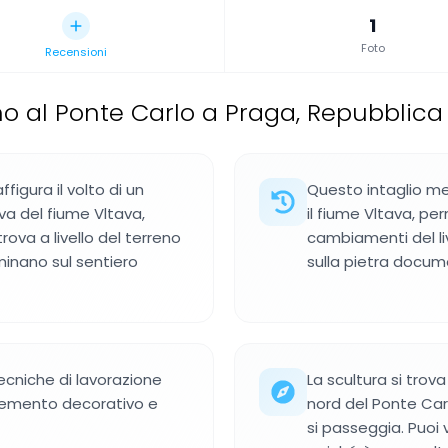
1
Foto
Recensioni
ino al Ponte Carlo a Praga, Repubblic
figura il volto di un
Questo intaglio m
va del fiume Vltava,
il fiume Vltava, pe
 trova a livello del terreno
cambiamenti del live
mminano sul sentiero
sulla pietra documen
ecniche di lavorazione
La scultura si trov
elemento decorativo e
nord del Ponte Carl
si passeggia. Puoi