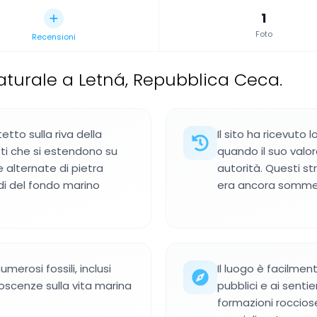
1
Foto
Recensioni
urale a Letná, Repubblica Ceca.
etto sulla riva della
Il sito ha ricevuto 
sti che si estendono su
quando il suo valor
e alternate di pietra
autorità. Questi st
odi del fondo marino
era ancora sommer
erosi fossili, inclusi
Il luogo è facilmen
noscenze sulla vita marina
pubblici e ai sentie
formazioni rocciose