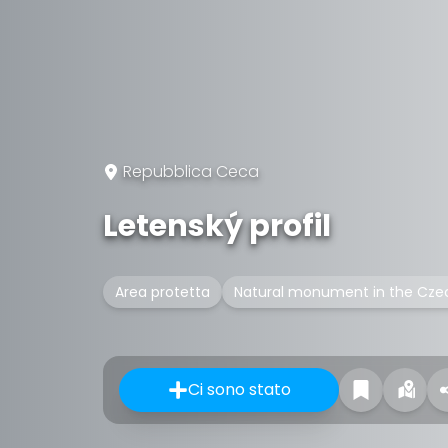
Repubblica Ceca
Letenský profil
Area protetta
Natural monument in the Cze
Ci sono stato