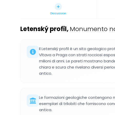
Discussion
Letenský profil
,
Monumento nat
Il Letenský profil è un sito geologico prot
Vltava a Praga con strati rocciosi espo
milioni di anni. Le pareti mostrano band
chiara e scura che rivelano diversi peri
antico.
Le formazioni geologiche contengono num
esemplari di trilobiti che forniscono co
antica.