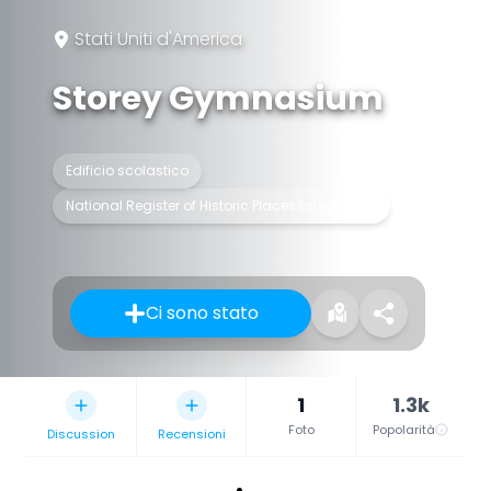
Stati Uniti d'America
Storey Gymnasium
Edificio scolastico
National Register of Historic Places listed place
Ci sono stato
1
1.3k
Foto
Popolarità
Discussion
Recensioni