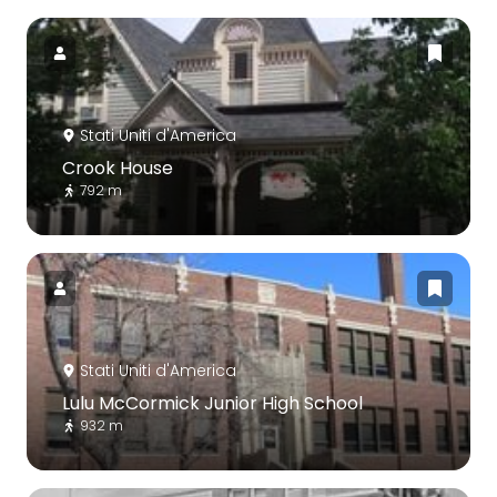
Stati Uniti d'America
Crook House
792 m
Stati Uniti d'America
Lulu McCormick Junior High School
932 m