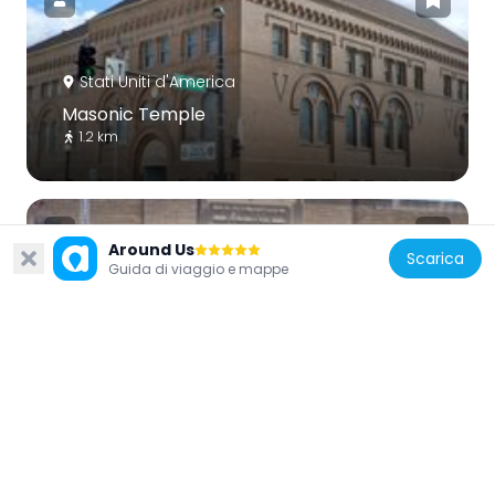
Stati Uniti d'America
Masonic Temple
1.2 km
Around Us
Scarica
Guida di viaggio e mappe
Stati Uniti d'America
Deming School
1.1 km