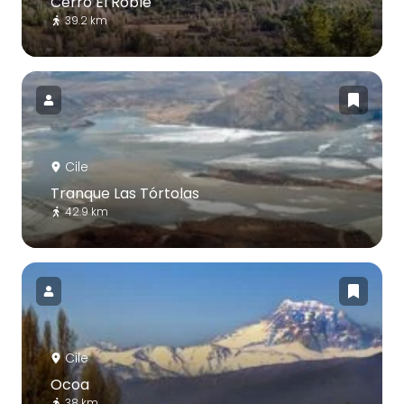
Cerro El Roble
39.2 km
Cile
Tranque Las Tórtolas
42.9 km
Cile
Ocoa
38 km