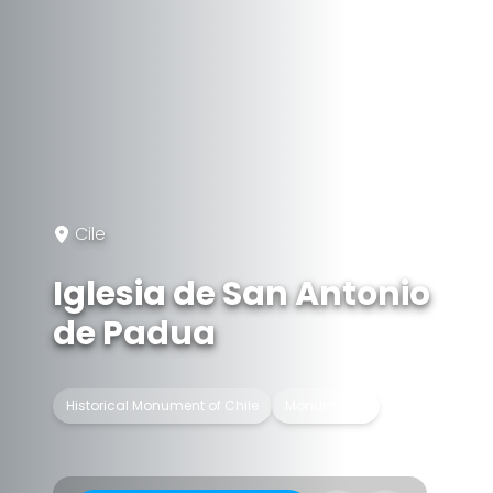
Cile
Iglesia de San Antonio
de Padua
Historical Monument of Chile
Monumento