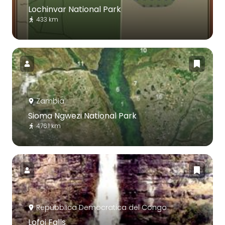
Lochinvar National Park
433 km
Zambia
Sioma Ngwezi National Park
476.1 km
Repubblica Democratica del Congo
Lofoi Falls