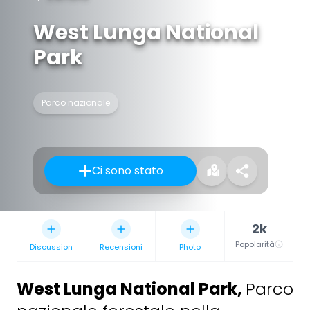
West Lunga National
Park
Parco nazionale
Ci sono stato
2k
Popolarità
Discussion
Recensioni
Photo
West Lunga National Park
,
Parco