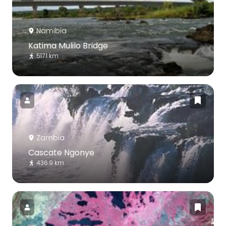
Namibia
Katima Mulilo Bridge
517.1 km
Zambia
Cascate Ngonye
436.9 km