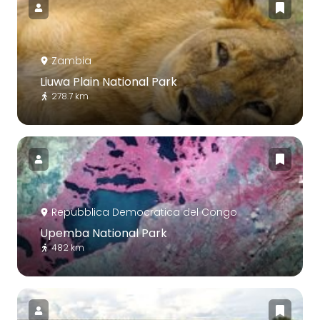
Zambia
Liuwa Plain National Park
278.7 km
Repubblica Democratica del Congo
Upemba National Park
482 km