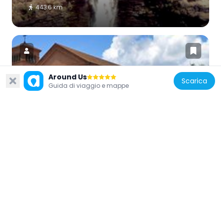
443.6 km
Around Us
Scarica
Guida di viaggio e mappe
Repubblica Democratica del Congo
Sts. Peter and Paul Cathedral, Lubumbashi
349.2 km
Repubblica Democratica del Congo
National Museum of Lubumbashi
349.6 km