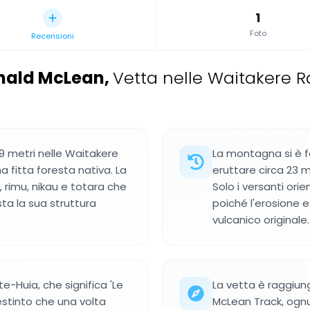
1
Foto
Recensioni
onald McLean
,
Vetta nelle Waitakere R
 metri nelle Waitakere
La montagna si è f
a fitta foresta nativa. La
eruttare circa 23 m
 rimu, nikau e totara che
Solo i versanti ori
ta la sua struttura
poiché l'erosione 
vulcanico originale.
e-Huia, che significa 'Le
La vetta è raggiung
estinto che una volta
McLean Track, ognuna