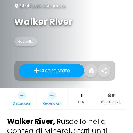
Stati Uniti d'America
Walker River
Ruscello
Ci sono stato
1
8k
Foto
Popolarità
Discussion
Recensioni
Walker River
,
Ruscello nella
Contea di Mineral, Stati Uniti