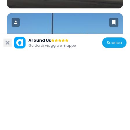
Around Us
Scarica
Stati Uniti d'America
Guida di viaggio e mappe
Harmon School
49.6 km
Stati Uniti d'America
Holy Trinity Episcopal Church
45.1 km