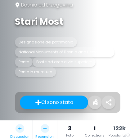
Bosnia ed Erzegovina
Stari Most
Designazione del patrimonio
National Monuments of Bosnia and Herzegovina
Ponte
Ponte ad arco a via superiore
Ponte in muratura
Ci sono stato
3
1
122k
Foto
Collections
Popolarità
Discussion
Recensioni