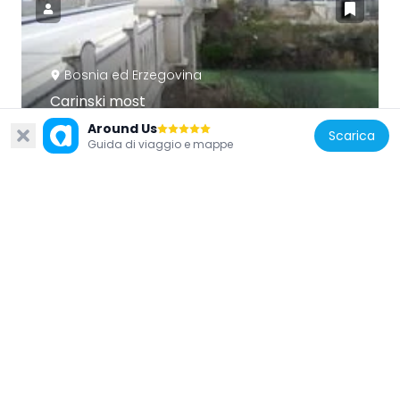
Bosnia ed Erzegovina
Carinski most
1.3 km
Around Us
Scarica
Guida di viaggio e mappe
Bosnia ed Erzegovina
Croatian National Theatre in Mostar
1 km