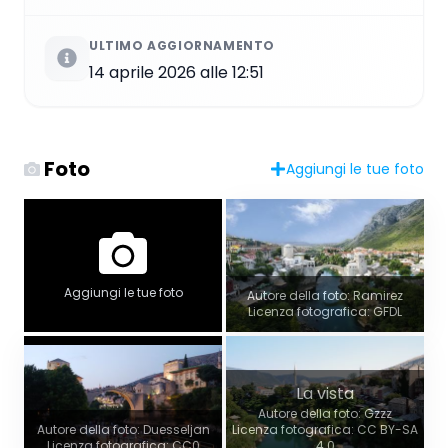
ULTIMO AGGIORNAMENTO
14 aprile 2026 alle 12:51
Foto
Aggiungi le tue foto
Aggiungi le tue foto
Autore della foto: Ramirez
Licenza fotografica: GFDL
La vista
Autore della foto: Gzzz
Autore della foto: Duesseljan
Licenza fotografica: CC BY-SA
Licenza fotografica: CC0
4.0