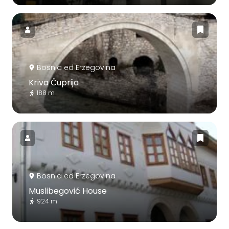
Bosnia ed Erzegovina
Kriva Ćuprija
188 m
Bosnia ed Erzegovina
Muslibegović House
924 m